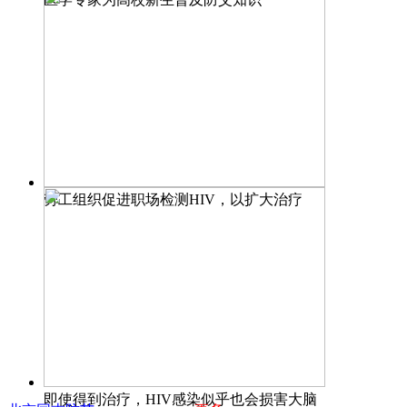
劳工组织促进职场检测HIV，以扩大治疗
即使得到治疗，HIV感染似乎也会损害大脑