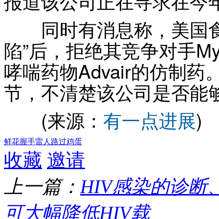
报道该公司正在寻求在今
同时有消息称，美国食
陷”后，拒绝其竞争对手M
哮喘药物Advair的仿制
节，不清楚该公司是否能
(来源：
有一点进展
)
鲜花
握手
雷人
路过
鸡蛋
收藏
邀请
上一篇：
HIV感染的诊断
可大幅降低HIV载